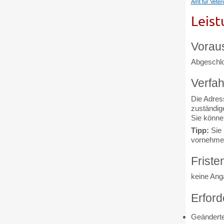
Amt für Vete
Leist
Vorau
Abgeschlo
Verfah
Die Adres
zuständig
Sie könne
Tipp:
Sie 
vornehmen
Friste
keine Ang
Erford
Geänderte