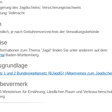
in
ngerung des Jagdscheins: Versicherungsnachweis
tung: Vollmacht
n
edlich, je nach Gebührenverzeichnis der Verwaltungsbehörde
ise
nformationen zum Thema "Jagd" finden Sie unter anderem auf dem
tal
Baden-Württemberg.
sgrundlage
tz 1 und 2 Bundesjagdgesetz (BJagdG) (Allgemeines zum Jagdschei
abevermerk
6 Ministerium für Ernährung, Ländlichen Raum und Verbraucherschu
erg