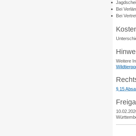
Jagdsche
Bei Verlä
Bei Vertre
Koste
Unterschi
Hinwe
Weitere I
Wildtierpor
Recht
§ 15 Absa
Freig
10.02.202
Württemb