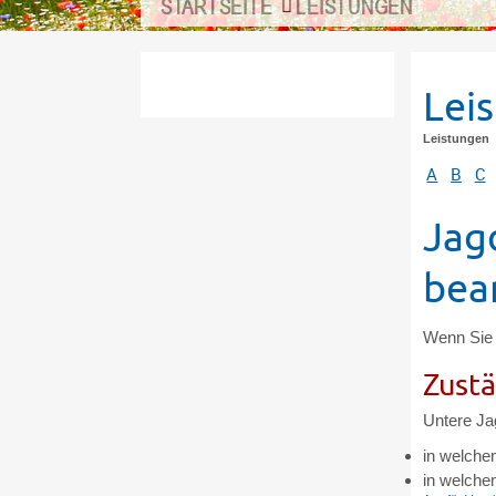
STARTSEITE
LEISTUNGEN
Lei
Leistungen
A
B
C
Jag
bea
Wenn Sie 
Zustä
Untere Ja
in welche
in welche