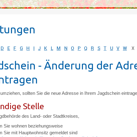
stungen
D
E
F
G
H
I
J
K
L
M
N
O
P
Q
R
S
T
U
V
W
X
dschein - Änderung der Adr
ntragen
umziehen, sollten Sie die neue Adresse in Ihrem Jagdschein eintrage
ndige Stelle
gdbehörde des Land- oder Stadtkreises,
m Sie wohnen beziehungsweise
m Sie mit Hauptwohnsitz gemeldet sind