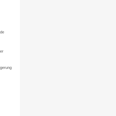
rde
er
ngerung