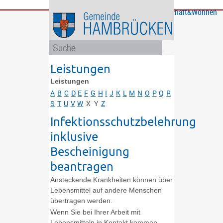
Bürgerservice
Gemeinde
Bildung
Rathaus
Freizeit
Wirtschaft&Wohnen
und
und
Soziales
Politik
Leistungen
Leistungen
A
B
C
D
E
F
G
H
I
J
K
L
M
N
O
P
Q
R
S
T
U
V
W
X
Y
Z
Infektionsschutzbelehrung
inklusive
Bescheinigung
beantragen
Ansteckende Krankheiten können über
Lebensmittel auf andere Menschen
übertragen werden.
Wenn Sie bei Ihrer Arbeit mit
Lebensmitteln in Kontakt kommen