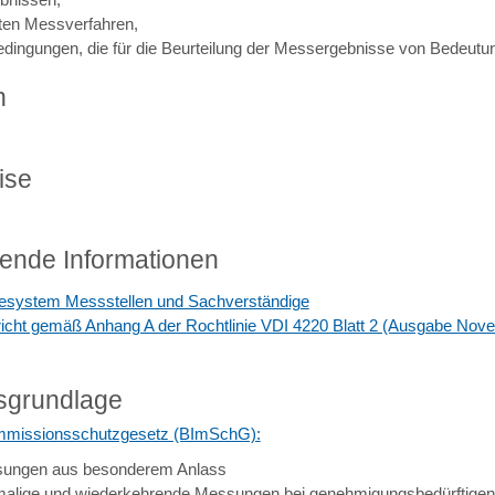
en Messverfahren,
edingungen, die für die Beurteilung der Messergebnisse von Bedeutun
n
ise
fende Informationen
system Messstellen und Sachverständige
icht gemäß Anhang A der Rochtlinie VDI 4220 Blatt 2 (Ausgabe Nov
sgrundlage
mmissionsschutzgesetz (BImSchG):
sungen aus besonderem Anlass
malige und wiederkehrende Messungen bei genehmigungsbedürftigen