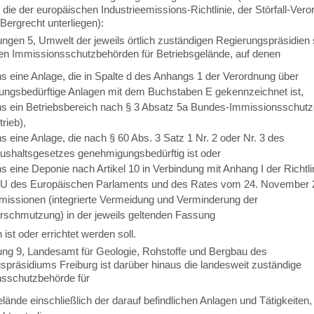
 die der europäischen Industrieemissions-Richtlinie, der Störfall-Ver
Bergrecht unterliegen):
ungen 5, Umwelt der jeweils örtlich zuständigen Regierungspräsidien 
en Immissionsschutzbehörden für Betriebsgelände, auf denen
s eine Anlage, die in Spalte d des Anhangs 1 der Verordnung über
ngsbedürftige Anlagen mit dem Buchstaben E gekennzeichnet ist,
s ein Betriebsbereich nach § 3 Absatz 5a Bundes-Immissionsschut
trieb),
 eine Anlage, die nach § 60 Abs. 3 Satz 1 Nr. 2 oder Nr. 3 des
shaltsgesetzes genehmigungsbedürftig ist oder
 eine Deponie nach Artikel 10 in Verbindung mit Anhang I der Richtli
U des Europäischen Parlaments und des Rates vom 24. November 
emissionen (integrierte Vermeidung und Verminderung der
schmutzung) in der jeweils geltenden Fassung
ist oder errichtet werden soll.
lung 9, Landesamt für Geologie, Rohstoffe und Bergbau des
spräsidiums Freiburg ist darüber hinaus die landesweit zuständige
sschutzbehörde für
lände einschließlich der darauf befindlichen Anlagen und Tätigkeiten, 