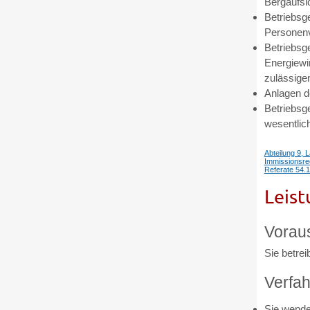
Bergaufsic
Betriebsg
Personenv
Betriebsg
Energiewi
zulässige
Anlagen d
Betriebsg
wesentlic
Abteilung 9, 
Immissionsre
Referate 54.
Leist
Vorau
Sie betre
Verfah
Sie wende