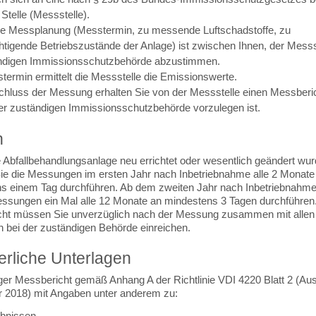
Stelle (Messstelle).
e Messplanung (Messtermin, zu messende Luftschadstoffe, zu
htigende Betriebszustände der Anlage) ist zwischen Ihnen, der Messs
ndigen Immissionsschutzbehörde abzustimmen.
ermin ermittelt die Messstelle die Emissionswerte.
hluss der Messung erhalten Sie von der Messstelle einen Messberic
er zuständigen Immissionsschutzbehörde vorzulegen ist.
n
 Abfallbehandlungsanlage neu errichtet oder wesentlich geändert wur
e die Messungen im ersten Jahr nach Inbetriebnahme alle 2 Monate
s einem Tag durchführen. Ab dem zweiten Jahr nach Inbetriebnah
essungen ein Mal alle 12 Monate an mindestens 3 Tagen durchführen
ht müssen Sie unverzüglich nach der Messung zusammen mit allen
n bei der zuständigen Behörde einreichen.
erliche Unterlagen
iger Messbericht gemäß Anhang A der Richtlinie VDI 4220 Blatt 2 (Au
2018) mit Angaben unter anderem zu:
bnissen,