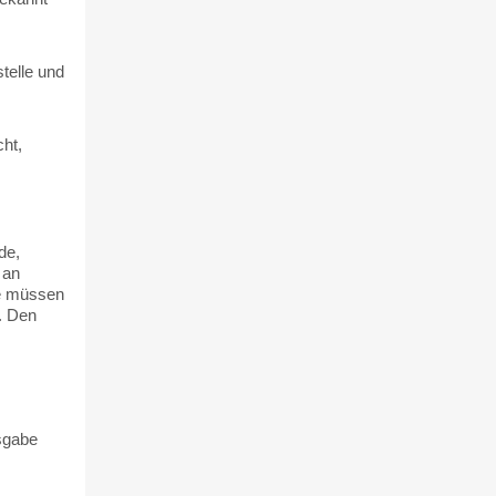
telle und
ht,
de,
 an
me müssen
. Den
sgabe