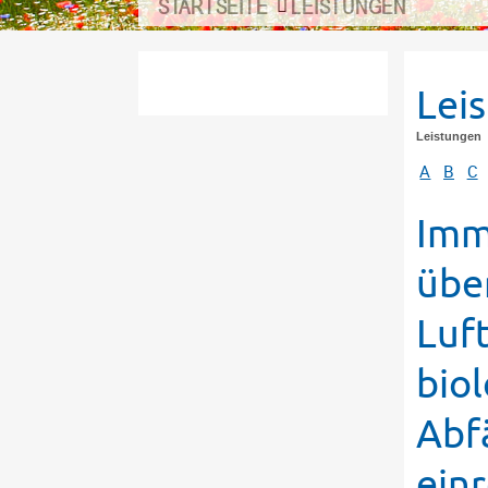
STARTSEITE
LEISTUNGEN
Lei
Leistungen
A
B
C
Imm
übe
Luf
bio
Abf
ein