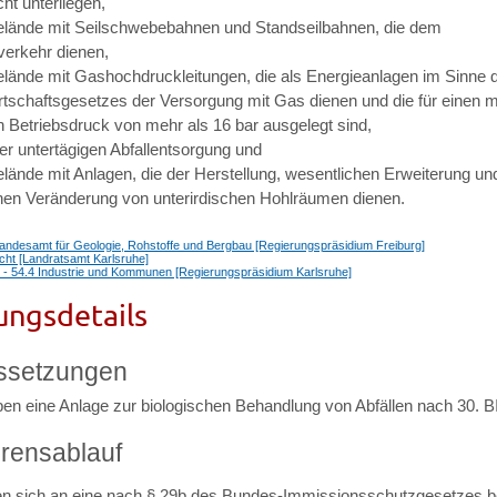
ht unterliegen,
elände mit Seilschwebebahnen und Standseilbahnen, die dem
erkehr dienen,
elände mit Gashochdruckleitungen, die als Energieanlagen im Sinne 
rtschaftsgesetzes der Versorgung mit Gas dienen und die für einen 
n Betriebsdruck von mehr als 16 bar ausgelegt sind,
er untertägigen Abfallentsorgung und
elände mit Anlagen, die der Herstellung, wesentlichen Erweiterung un
hen Veränderung von unterirdischen Hohlräumen dienen.
Landesamt für Geologie, Rohstoffe und Bergbau [Regierungspräsidium Freiburg]
cht [Landratsamt Karlsruhe]
1 - 54.4 Industrie und Kommunen [Regierungspräsidium Karlsruhe]
ungsdetails
ssetzungen
iben eine Anlage zur biologischen Behandlung von Abfällen nach 30. 
rensablauf
n sich an eine nach § 29b des Bundes-Immissionsschutzgesetzes b