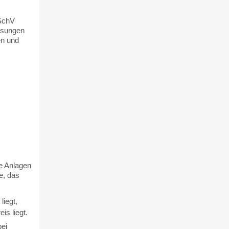
mSchV
ssungen
en und
e Anlagen
e, das
liegt,
is liegt.
bei