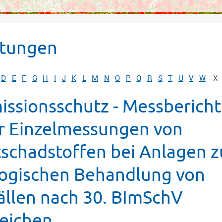
stungen
D
E
F
G
H
I
J
K
L
M
N
O
P
Q
R
S
T
U
V
W
X
issionsschutz - Messbericht
r Einzelmessungen von
tschadstoffen bei Anlagen z
logischen Behandlung von
ällen nach 30. BImSchV
reichen