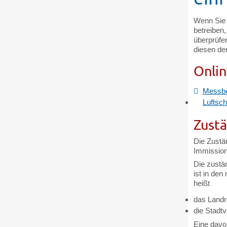
Wenn Sie 
betreiben
überprüfe
diesen de
Onlin
Messbe
Luftsch
Zustä
Die Zustä
Immission
Die zustä
ist in den
heißt
das Landr
die Stadtv
Eine davon