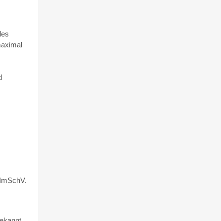
des
maximal
d
BImSchV.
ekannt