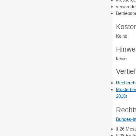
verwendet
Betriebsb
Koste
Keine
Hinwe
keine
Vertie
Recherche
Musterber
2018)
Recht
Bundes-I
§ 26 Mes
§ 28 Erst