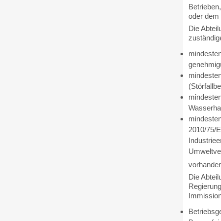
Betrieben,
oder dem 
Die Abteil
zuständig
mindesten
genehmigu
mindesten
(Störfallbe
mindestens
Wasserhau
mindestens
2010/75/E
Industrie
Umweltver
vorhanden 
Die Abtei
Regierung
Immission
Betriebsge