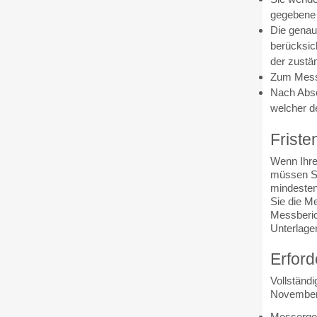
gegebene 
Die genau
berücksic
der zustä
Zum Messt
Nach Absc
welcher d
Friste
Wenn Ihre
müssen Si
mindesten
Sie die M
Messberic
Unterlage
Erford
Vollständ
November 
Messerge