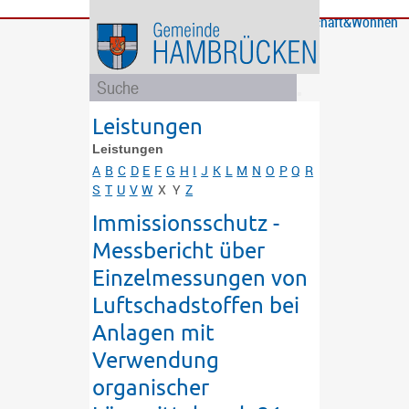
Bürgerservice
Gemeinde
Bildung
Rathaus
Freizeit
Wirtschaft&Wohnen
und
und
Soziales
Politik
Leistungen
Leistungen
A
B
C
D
E
F
G
H
I
J
K
L
M
N
O
P
Q
R
S
T
U
V
W
X
Y
Z
Immissionsschutz -
Messbericht über
Einzelmessungen von
Luftschadstoffen bei
Anlagen mit
Verwendung
organischer