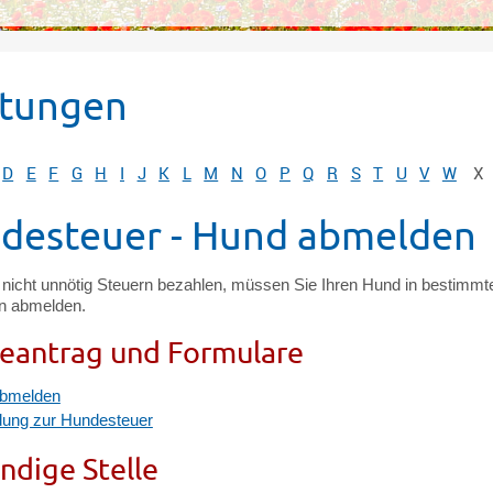
stungen
D
E
F
G
H
I
J
K
L
M
N
O
P
Q
R
S
T
U
V
W
X
desteuer - Hund abmelden
 nicht unnötig Steuern bezahlen, müssen Sie Ihren Hund in bestimmt
en abmelden.
eantrag und Formulare
bmelden
ung zur Hundesteuer
ndige Stelle