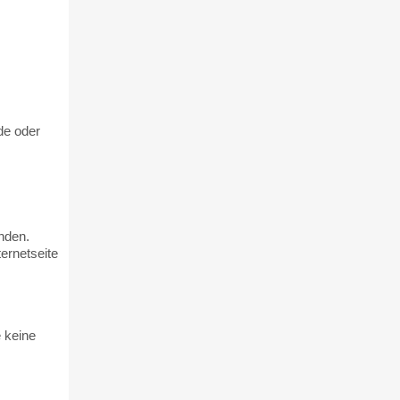
de oder
nden.
ernetseite
 keine