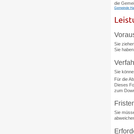
die Gemei
Gemeinde H
Leist
Vorau
Sie ziehe
Sie haben
Verfah
Sie können
Für die A
Dieses Fo
zum Downl
Friste
Sie müsse
abweichen
Erford