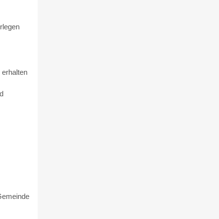
rlegen
 erhalten
d
 Gemeinde