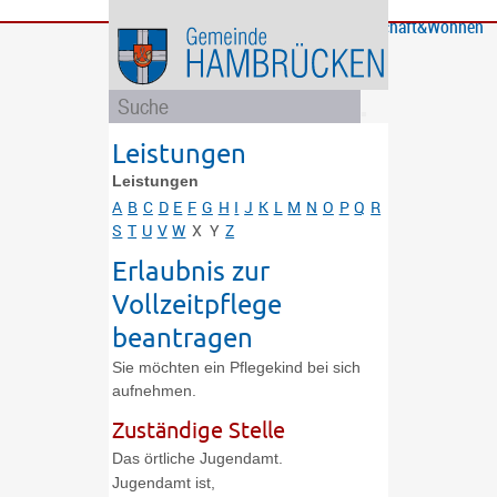
Bürgerservice
Gemeinde
Bildung
Rathaus
Freizeit
Wirtschaft&Wohnen
und
und
Soziales
Politik
Leistungen
Leistungen
A
B
C
D
E
F
G
H
I
J
K
L
M
N
O
P
Q
R
S
T
U
V
W
X
Y
Z
Erlaubnis zur
Vollzeitpflege
beantragen
Sie möchten ein Pflegekind bei sich
aufnehmen.
Zuständige Stelle
Das örtliche Jugendamt.
Jugendamt ist,