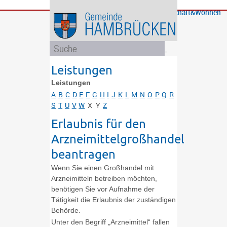
Bürgerservice
Gemeinde
Bildung
Rathaus
Freizeit
Wirtschaft&Wohnen
und
und
Soziales
Politik
Leistungen
Leistungen
A
B
C
D
E
F
G
H
I
J
K
L
M
N
O
P
Q
R
S
T
U
V
W
X
Y
Z
Erlaubnis für den
Arzneimittelgroßhandel
beantragen
Wenn Sie einen Großhandel mit
Arzneimitteln betreiben möchten,
benötigen Sie vor Aufnahme der
Tätigkeit die Erlaubnis der zuständigen
Behörde.
Unter den Begriff „Arzneimittel“ fallen