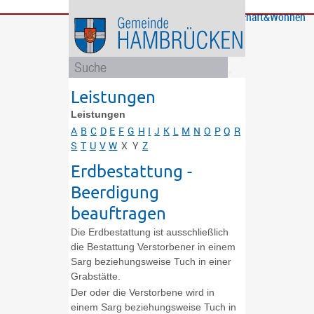
Bürgerservice
Gemeinde
Bildung
Rathaus
Freizeit
Wirtschaft&Wohnen
und
und
Soziales
Politik
Leistungen
Leistungen
A
B
C
D
E
F
G
H
I
J
K
L
M
N
O
P
Q
R
S
T
U
V
W
X
Y
Z
Erdbestattung -
Beerdigung
beauftragen
Die Erdbestattung ist ausschließlich
die Bestattung Verstorbener in einem
Sarg beziehungsweise Tuch in einer
Grabstätte.
Der oder die Verstorbene wird in
einem Sarg beziehungsweise Tuch in