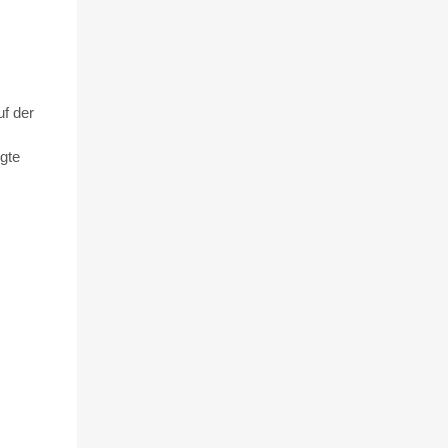
uf der
gte