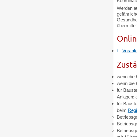
Koordinat
Werden au
gefährlich
Gesundhei
übermitte
Onlin
Vorankü
Zustä
wenn die B
wenn die 
für Baust
Anlagen: 
für Bauste
beim
Regi
Betriebsge
Betriebsg
Betriebsg