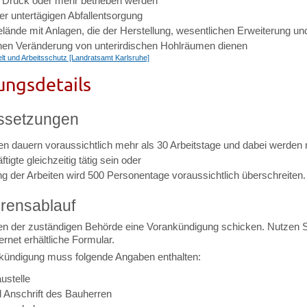
r Druck oder mehr betrieben werden
er untertägigen Abfallentsorgung
elände mit Anlagen, die der Herstellung, wesentlichen Erweiterung un
hen Veränderung von unterirdischen Hohlräumen dienen
t und Arbeitsschutz [Landratsamt Karlsruhe]
ungsdetails
ssetzungen
ten dauern voraussichtlich mehr als 30 Arbeitstage und dabei werden
tigte gleichzeitig tätig sein oder
g der Arbeiten wird 500 Personentage voraussichtlich überschreiten.
rensablauf
n der zuständigen Behörde eine Vorankündigung schicken. Nutzen S
ernet erhältliche Formular.
kündigung muss folgende Angaben enthalten:
ustelle
Anschrift des Bauherren