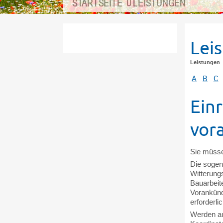
STARTSEITE
LEISTUNGEN
Lei
Leistungen
A
B
C
Einr
vor
Sie müssen
Die sogen
Witterung
Bauarbeit
Vorankündi
erforderlic
Werden au