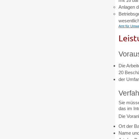
mit 16 ba
Anlagen d
Betriebsg
wesentlic
Amt für Umwel
Leist
Vorau
Die Arbei
20 Beschäf
der Umfan
Verfah
Sie müsse
das im Int
Die Voran
Ort der Ba
Name und 