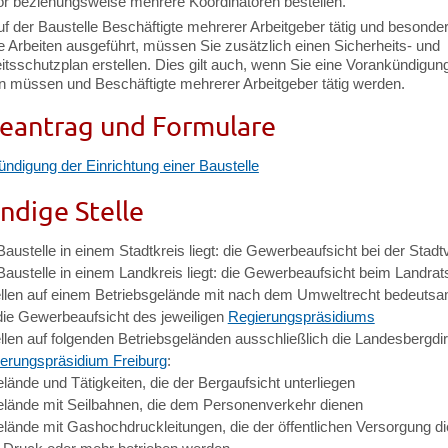
or beziehungsweise mehrere Koordinatoren bestellen.
f der Baustelle Beschäftigte mehrerer Arbeitgeber tätig und besonde
e Arbeiten ausgeführt, müssen Sie zusätzlich einen Sicherheits- und
tsschutzplan erstellen. Dies gilt auch, wenn Sie eine Vorankündigun
ln müssen und Beschäftigte mehrerer Arbeitgeber tätig werden.
eantrag und Formulare
ndigung der Einrichtung einer Baustelle
ndige Stelle
austelle in einem Stadtkreis liegt: die Gewerbeaufsicht bei der Stad
Baustelle in einem Landkreis liegt: die Gewerbeaufsicht beim Landra
ellen auf einem Betriebsgelände mit nach dem Umweltrecht bedeuts
die Gewerbeaufsicht des jeweiligen
Regierungspräsidiums
llen auf folgenden Betriebsgeländen ausschließlich die Landesbergdir
erungspräsidium Freiburg
:
lände und Tätigkeiten, die der Bergaufsicht unterliegen
elände mit Seilbahnen, die dem Personenverkehr dienen
elände mit Gashochdruckleitungen, die der öffentlichen Versorgung d