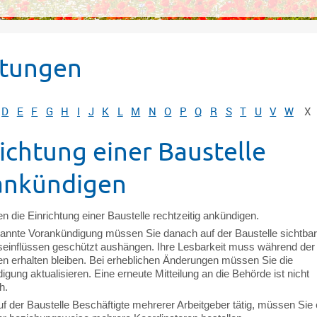
stungen
D
E
F
G
H
I
J
K
L
M
N
O
P
Q
R
S
T
U
V
W
X
ichtung einer Baustelle
ankündigen
 die Einrichtung einer Baustelle rechtzeitig ankündigen.
annte Vorankündigung müssen Sie danach auf der Baustelle sichtbar
seinflüssen geschützt aushängen.
Ihre Lesbarkeit muss während der
en erhalten bleiben. Bei erheblichen Änderungen müssen Sie die
gung aktualisieren. Eine erneute Mitteilung an die Behörde ist nicht
h.
f der Baustelle Beschäftigte mehrerer Arbeitgeber tätig, müssen Sie 