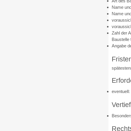
Art des B
Name und 
Name und 
voraussich
voraussich
Zahl der A
Baustelle 
Angabe de
Friste
spätesten
Erford
eventuell
Vertie
Besonders
Recht