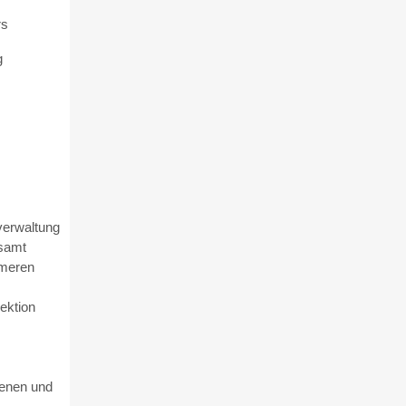
rs
g
tverwaltung
tsamt
ameren
ektion
ienen und