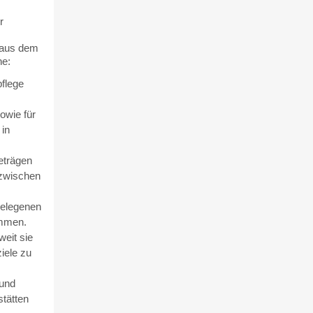
r
g aus dem
he:
pflege
owie für
in
eträgen
 zwischen
gelegenen
ommen.
eit sie
iele zu
 und
stätten