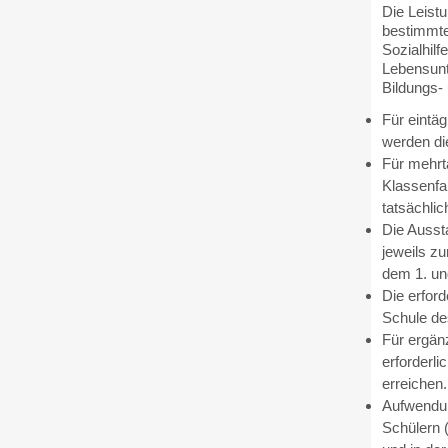
Die Leist
bestimmten
Sozialhilf
Lebensunt
Bildungs- 
Für eintäg
werden die
Für mehrt
Klassenfa
tatsächli
Die Ausst
jeweils z
dem 1. und
Die erfor
Schule de
Für ergän
erforderli
erreichen.
Aufwendun
Schülern (