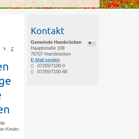
Kontakt
Gemeinde Hambrücken
Hauptstraße 108
Y
Z
76707
Hambrücken
E-Mail senden
en
07255/7100-0
07255/7100-88
nge
e
en
lle
an Kinder,