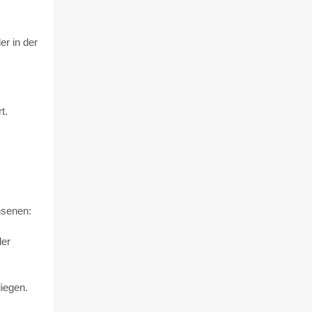
er in der
t.
hsenen:
der
iegen.