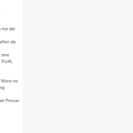
.
 nur der
höher als
 eine
Profil,
. Wenn es
ung
ate Person