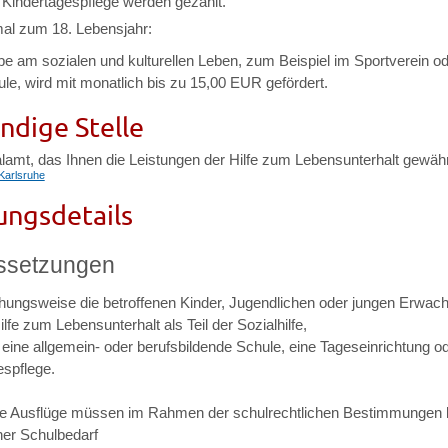
r Kindertagespflege werden gezahlt.
al zum 18. Lebensjahr:
be am sozialen und kulturellen Leben, zum Beispiel im Sportverein od
le, wird mit monatlich bis zu 15,00 EUR gefördert.
ndige Stelle
lamt, das Ihnen die Leistungen der Hilfe zum Lebensunterhalt gewähr
Karlsruhe
ungsdetails
ssetzungen
ehungsweise die betroffenen Kinder, Jugendlichen oder jungen Erwac
ilfe zum Lebensunterhalt als Teil der Sozialhilfe,
eine allgemein- oder berufsbildende Schule, eine Tageseinrichtung o
espflege.
e Ausflüge müssen im Rahmen der schulrechtlichen Bestimmungen l
her Schulbedarf