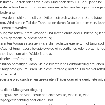
rn unter 7 Jahren oder sofern das Kind nach dem 10. Schuljahr eine
ende Schule besucht, müssen Sie eine Schulbescheinigung vorlegen
förderung
n werden nicht komplett von Dritten beispielsweise dem Schulträger
n. Wird nur ein Teil der Fahrtkosten durch Dritte übernommen, kann
l erstattet werden.
rnung zwischen Ihrem Wohnort und Ihrer Schule oder Einrichtung ist 
blich geregelte Mindestentfernung.
timmten Voraussetzungen kann die nächstgelegene Einrichtung auch
Ausrichtung haben, beispielsweise ein sportliches oder sprachliches 
andelt sich um eine Waldorfschule.
lische Lernförderung
e muss bestätigen, dass Sie die zusätzliche Lernförderung brauchen
e Angebote gibt, müssen Sie diese vorrangig nutzen. Ob die Versetz
st, ist egal.
örderung wird durch einen geeigneten Träger oder eine geeignete priv
.
aftliche Mittagsverpflegung
hungsweise Ihr Kind, besuchen eine Schule, eine Kita, eine
spflegeeinrichtung oder einen Hort.