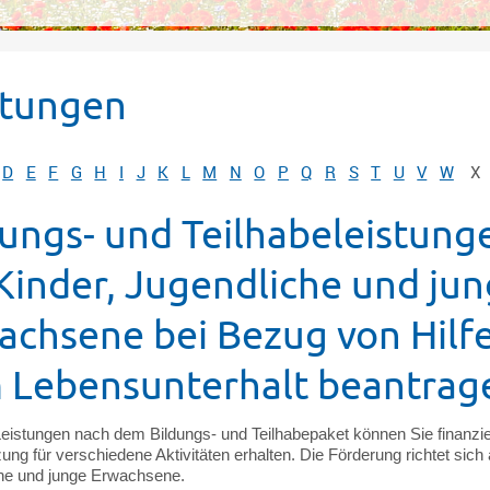
stungen
D
E
F
G
H
I
J
K
L
M
N
O
P
Q
R
S
T
U
V
W
X
dungs- und Teilhabeleistung
 Kinder, Jugendliche und ju
achsene bei Bezug von Hilf
 Lebensunterhalt beantrag
Leistungen nach dem Bildungs- und Teilhabepaket können Sie finanzie
ung für verschiedene Aktivitäten erhalten. Die Förderung richtet sich 
he und junge Erwachsene.