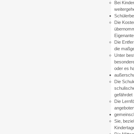
Bei Kinde
weitergeh
Schülerbe
Die Koste
übernomme
Eigenantei
Die Entfe
die maßge
Unter bes
besondere 
oder es h
außerschu
Die Schul
schulisch
gefährdet i
Die Lernf
angeboten
gemeinsch
Sie, bezie
Kindertage