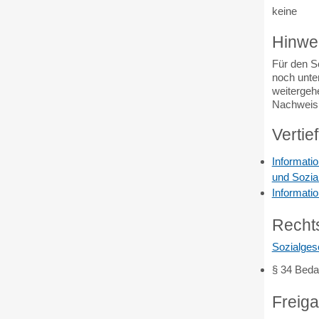
keine
Hinwe
Für den S
noch unter
weitergeh
Nachweis 
Vertie
Informati
und Sozia
Informati
Recht
Sozialgese
§ 34 Bedar
Freig