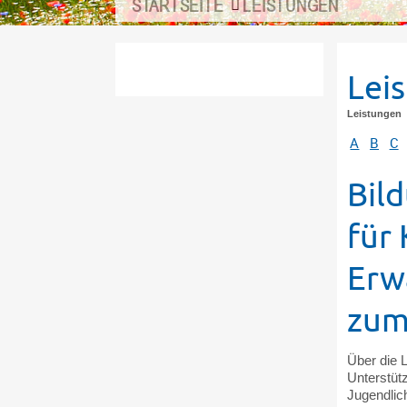
STARTSEITE
LEISTUNGEN
Lei
Leistungen
A
B
C
Bil
für
Erw
zum
Über die 
Unterstütz
Jugendlic