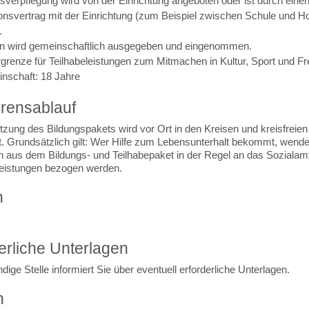
sverpflegung wird von der Einrichtung angeboten oder ist durch eine
onsvertrag mit der Einrichtung (zum Beispiel zwischen Schule und Ho
.
 wird gemeinschaftlich ausgegeben und eingenommen.
grenze für Teilhabeleistungen zum Mitmachen in Kultur, Sport und Fre
nschaft: 18 Jahre
rensablauf
zung des Bildungspakets wird vor Ort in den Kreisen und kreisfreien
t. Grundsätzlich gilt: Wer Hilfe zum Lebensunterhalt bekommt, wendet
n aus dem Bildungs- und Teilhabepaket in der Regel an das Sozialam
eistungen bezogen werden.
n
erliche Unterlagen
dige Stelle informiert Sie über eventuell erforderliche Unterlagen.
n