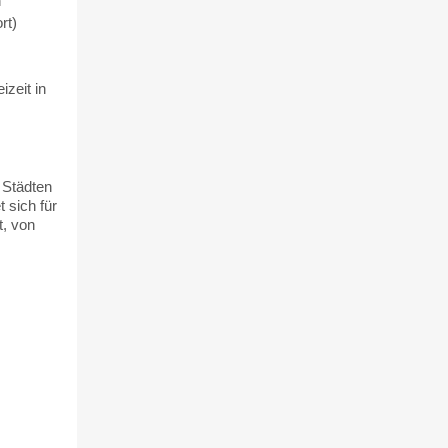
n
rt)
izeit in
 Städten
 sich für
t, von