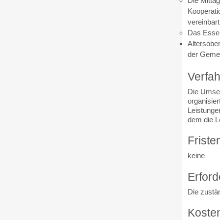
Die Mittag
Kooperati
vereinbart
Das Essen
Altersober
der Gemei
Verfah
Die Umset
organisier
Leistunge
dem die L
Friste
keine
Erford
Die zustän
Koste