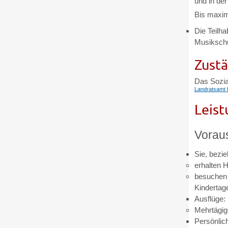
und in de
Bis maxim
Die Teilha
Musikschu
Zustä
Das Sozia
Landratsamt 
Leist
Vorau
Sie, bezi
erhalten H
besuchen 
Kindertag
Ausflüge:
Mehrtägig
Persönlic