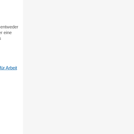
 entweder
er eine
s
ür Arbeit