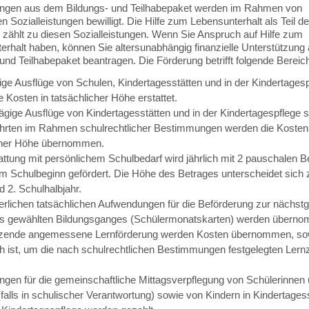
ungen aus dem Bildungs- und Teilhabepaket werden im Rahmen von
 Sozialleistungen bewilligt. Die Hilfe zum Lebensunterhalt als Teil de
e zählt zu diesen Sozialleistungen. Wenn Sie Anspruch auf Hilfe zum
erhalt haben, können Sie altersunabhängig finanzielle Unterstützun
und Teilhabepaket beantragen. Die Förderung betrifft folgende Bereic
ige Ausflüge von Schulen, Kindertagesstätten und in der Kindertages
 Kosten in tatsächlicher Höhe erstattet.
ägige Ausflüge von Kindertagesstätten und in der Kindertagespflege s
hrten im Rahmen schulrechtlicher Bestimmungen werden die Kosten 
cher Höhe übernommen.
attung mit persönlichem Schulbedarf wird jährlich mit 2 pauschalen B
um Schulbeginn gefördert. Die Höhe des Betrages unterscheidet sich
 2. Schulhalbjahr.
derlichen tatsächlichen Aufwendungen für die Beförderung zur nächst
s gewählten Bildungsganges (Schülermonatskarten) werden übern
zende angemessene Lernförderung werden Kosten übernommen, sow
ch ist, um die nach schulrechtlichen Bestimmungen festgelegten Lernz
gen für die gemeinschaftliche Mittagsverpflegung von Schülerinnen
falls in schulischer Verantwortung) sowie von Kindern in Kindertages