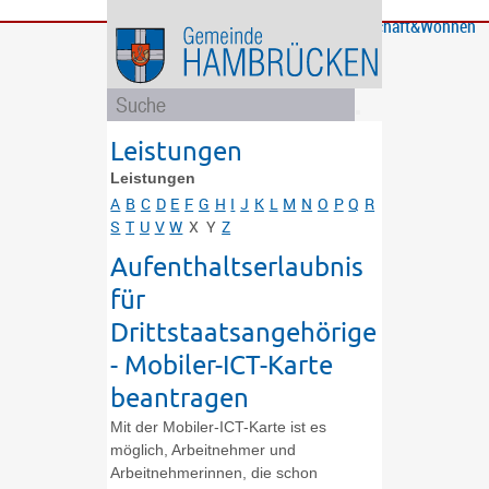
Bürgerservice
Gemeinde
Bildung
Rathaus
Freizeit
Wirtschaft&Wohnen
und
und
Soziales
Politik
Leistungen
Leistungen
A
B
C
D
E
F
G
H
I
J
K
L
M
N
O
P
Q
R
S
T
U
V
W
X
Y
Z
Aufenthaltserlaubnis
für
Drittstaatsangehörige
- Mobiler-ICT-Karte
beantragen
Mit der Mobiler-ICT-Karte ist es
möglich, Arbeitnehmer und
Arbeitnehmerinnen, die schon