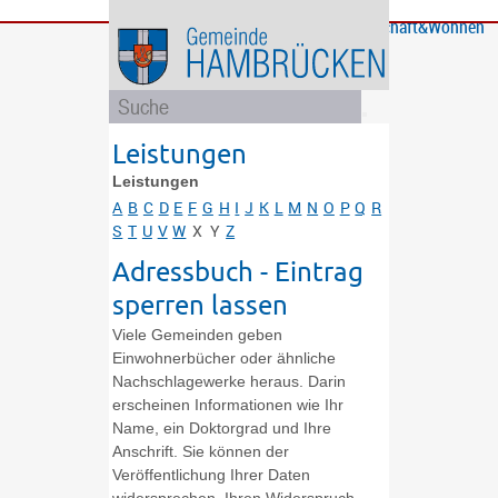
Bürgerservice
Gemeinde
Bildung
Rathaus
Freizeit
Wirtschaft&Wohnen
und
und
Soziales
Politik
Leistungen
Leistungen
A
B
C
D
E
F
G
H
I
J
K
L
M
N
O
P
Q
R
S
T
U
V
W
X
Y
Z
Adressbuch - Eintrag
sperren lassen
Viele Gemeinden geben
Einwohnerbücher oder ähnliche
Nachschlagewerke heraus. Darin
erscheinen Informationen wie Ihr
Name, ein Doktorgrad und Ihre
Anschrift. Sie können der
Veröffentlichung Ihrer Daten