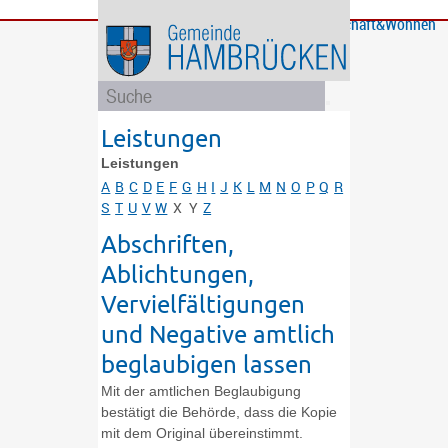
Bürgerservice
Gemeinde
Bildung
Rathaus
Freizeit
Wirtschaft&Wohnen
und
und
Soziales
Politik
Leistungen
Leistungen
A
B
C
D
E
F
G
H
I
J
K
L
M
N
O
P
Q
R
S
T
U
V
W
X
Y
Z
Abschriften,
Ablichtungen,
Vervielfältigungen
und Negative amtlich
beglaubigen lassen
Mit der amtlichen Beglaubigung
bestätigt die Behörde, dass die Kopie
mit dem Original übereinstimmt.