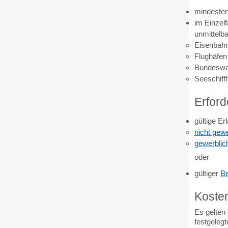
mindesten
im Einzel
unmittelb
Eisenbah
Flughäfen
Bundeswa
Seeschiff
Erford
gültige E
nicht gewe
gewerblic
oder
gültiger
Be
Koste
Es gelten
festgeleg