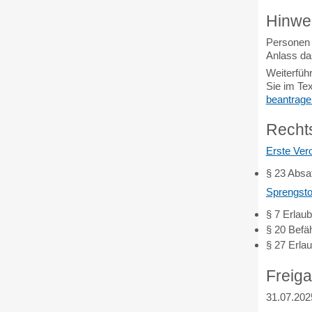
Hinwe
Personen 
Anlass da
Weiterfüh
Sie im Tex
beantrage
Recht
Erste Ver
§ 23 Absa
Sprengsto
§ 7 Erlaub
§ 20
Befä
§ 27
Erla
Freig
31.07.202