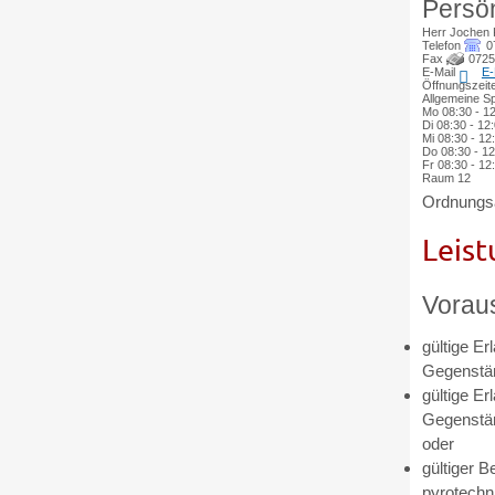
Persön
Herr
Jochen
Telefon
0
Fax
0725
E-Mail
E-
Öffnungszeit
Allgemeine Sp
Mo
08:30 - 1
Di
08:30 - 12
Mi
08:30 - 12
Do
08:30 - 1
Fr
08:30 - 12
Raum
12
Ordnungs
Leist
Vorau
gültige E
Gegenstän
gültige E
Gegenstän
oder
gültiger 
pyrotechn