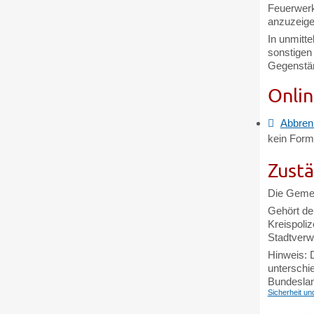
Feuerwerk
anzuzeige
In unmitt
sonstigen
Gegenstä
Onlin
Abbren
kein Form
Zustä
Die Gemei
Gehört de
Kreispoliz
Stadtverw
Hinweis: 
unterschie
Bundesla
Sicherheit u