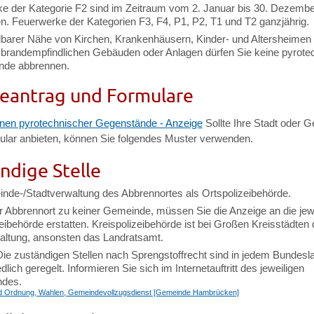
e der Kategorie F2 sind im Zeitraum vom 2. Januar bis 30. Dezembe
n. Feuerwerke der Kategorien F3, F4, P1, P2, T1 und T2 ganzjährig.
elbarer Nähe von Kirchen, Krankenhäusern, Kinder- und Altersheimen
 brandempfindlichen Gebäuden oder Anlagen dürfen Sie keine pyrote
nde abbrennen.
eantrag und Formulare
nen pyrotechnischer Gegenstände - Anzeige
Sollte Ihre Stadt oder 
ular anbieten, können Sie folgendes Muster verwenden.
ndige Stelle
nde-/Stadtverwaltung des Abbrennortes als Ortspolizeibehörde.
r Abbrennort zu keiner Gemeinde, müssen Sie die Anzeige an die jewe
eibehörde erstatten. Kreispolizeibehörde ist bei Großen Kreisstädten 
altung, ansonsten das Landratsamt.
Die zuständigen Stellen nach Sprengstoffrecht sind in jedem Bundesl
dlich geregelt. Informieren Sie sich im Internetauftritt des jeweiligen
ndes.
nd Ordnung, Wahlen, Gemeindevollzugsdienst [Gemeinde Hambrücken]