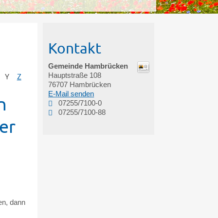
Kontakt
Gemeinde Hambrücken
Hauptstraße 108
Y
Z
76707
Hambrücken
E-Mail senden
n
07255/7100-0
07255/7100-88
er
en, dann