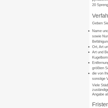
20 Spren
Verfah
Geben Sie
Name und 
sowie Num
Befähigun
Ort, Art 
Art und B
Kugelbomb
Entfernun
größten S
die von I
sonstige 
Viele Städ
zuständig
Angabe al
Friste