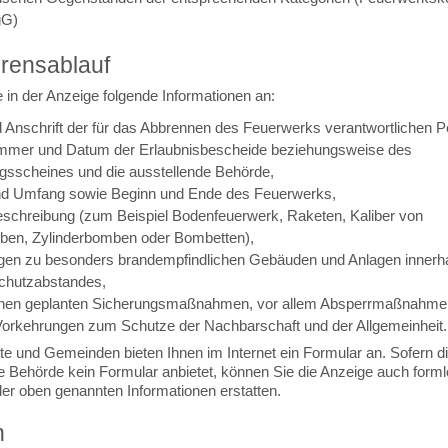
gG)
rensablauf
 in der Anzeige folgende Informationen an:
Anschrift der für das Abbrennen des Feuerwerks verantwortlichen 
mer und Datum der Erlaubnisbescheide beziehungsweise des
gsscheines und die ausstellende Behörde,
und Umfang sowie Beginn und Ende des Feuerwerks,
eschreibung
(zum Beispiel Bodenfeuerwerk, Raketen, Kaliber von
en, Zylinderbomben oder Bombetten)
,
gen zu besonders brandempfindlichen Gebäuden und Anlagen innerh
chutzabstandes,
hnen geplanten Sicherungsmaßnahmen, vor allem Absperrmaßnahme
Vorkehrungen zum Schutze der Nachbarschaft und der Allgemeinheit.
te und Gemeinden bieten Ihnen im Internet ein Formular an. Sofern di
e Behörde kein Formular anbietet, können Sie die Anzeige auch forml
ler oben genannten Informationen erstatten.
n