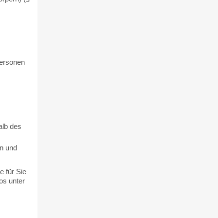
Personen
alb des
n und
e für Sie
os unter