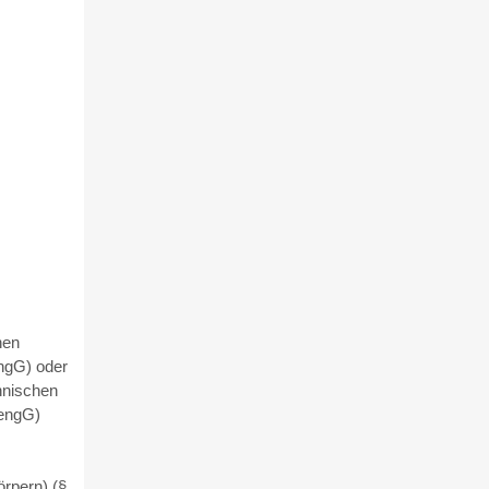
hen
ngG) oder
hnischen
rengG)
rpern) (§