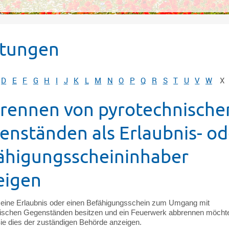
stungen
D
E
F
G
H
I
J
K
L
M
N
O
P
Q
R
S
T
U
V
W
X
rennen von pyrotechnische
enständen als Erlaubnis- od
ähigungsscheininhaber
eigen
eine Erlaubnis oder einen Befähigungsschein zum Umgang mit
ischen Gegenständen besitzen und ein Feuerwerk abbrennen möcht
e dies der zuständigen Behörde anzeigen.