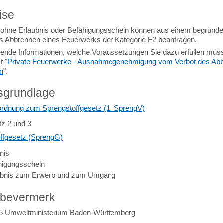
ise
ohne Erlaubnis oder Befähigungsschein können aus einem begründe
s Abbrennen eines Feuerwerks der Kategorie F2 beantragen.
rende Informationen, welche Voraussetzungen Sie dazu erfüllen müss
t "
Private Feuerwerke - Ausnahmegenehmigung vom Verbot des Ab
n
".
sgrundlage
ordnung zum Sprengstoffgesetz (1. SprengV)
tz 2 und 3
ffgesetz (SprengG)
nis
higungsschein
ubnis zum Erwerb und zum Umgang
abevermerk
5 Umweltministerium Baden-Württemberg