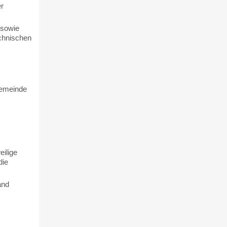
r
 sowie
chnischen
Gemeinde
ilige
die
and