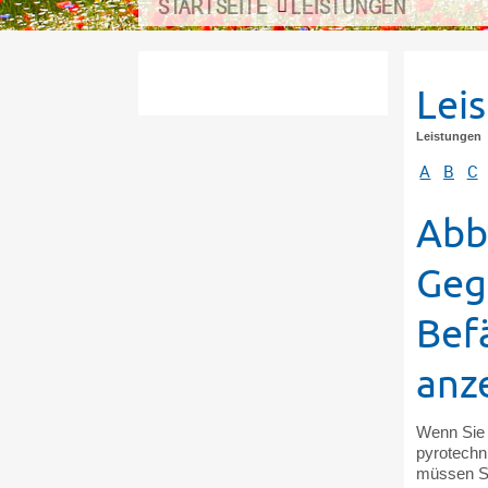
STARTSEITE
LEISTUNGEN
Lei
Leistungen
A
B
C
Abb
Geg
Bef
anz
Wenn Sie 
pyrotechn
müssen Si