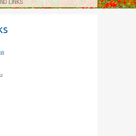
ND LINKS
ks
t)
tz