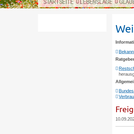
STARTSEITE
LEBENSLAGE
GLÄU
Wei
Informat
Bekannt
Ratgebe
Restsch
herausg
Allgemei
Bundesa
Verbrau
Frei
10.09.20