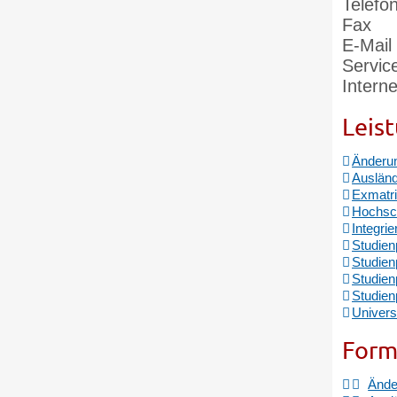
Telefo
Fax
E-Mail
Servic
Interne
Leis
Änderun
Ausländ
Exmatri
Hochsch
Integri
Studien
Studien
Studien
Studien
Univers
Form
Ände