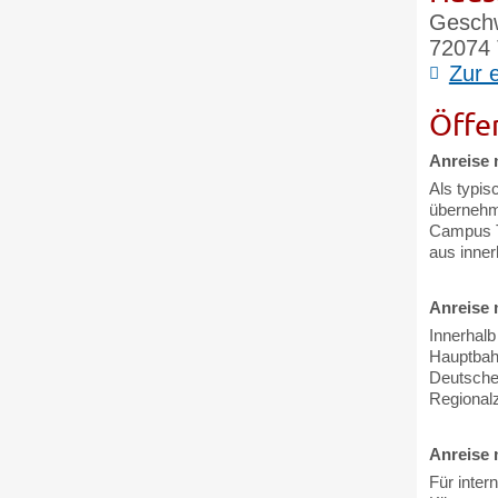
Geschw
72074
Zur 
Öffe
Anreise 
Als typis
übernehme
Campus T
aus inner
Anreise 
Innerhalb
Hauptbah
Deutschen
Regionalz
Anreise 
Für inter