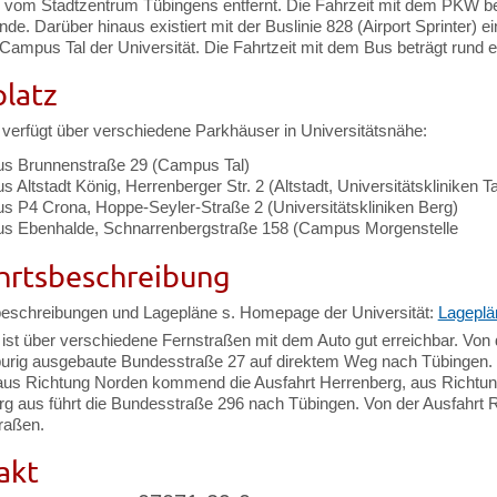
 vom Stadtzentrum Tübingens entfernt. Die Fahrzeit mit dem PKW bet
nde. Darüber hinaus existiert mit der Buslinie 828 (Airport Sprinter)
ampus Tal der Universität. Die Fahrtzeit mit dem Bus beträgt rund e
platz
verfügt über verschiedene Parkhäuser in Universitätsnähe:
s Brunnenstraße 29 (Campus Tal)
 Altstadt König, Herrenberger Str. 2 (Altstadt, Universitätskliniken Ta
s P4 Crona, Hoppe-Seyler-Straße 2 (Universitätskliniken Berg)
s Ebenhalde, Schnarrenbergstraße 158 (Campus Morgenstelle
hrtsbeschreibung
beschreibungen und Lagepläne s. Homepage der Universität:
Lageplä
ist über verschiedene Fernstraßen mit dem Auto gut erreichbar. Von 
purig ausgebaute Bundesstraße 27 auf direktem Weg nach Tübingen. 
us Richtung Norden kommend die Ausfahrt Herrenberg, aus Richtung
g aus führt die Bundesstraße 296 nach Tübingen. Von der Ausfahrt 
raßen.
akt