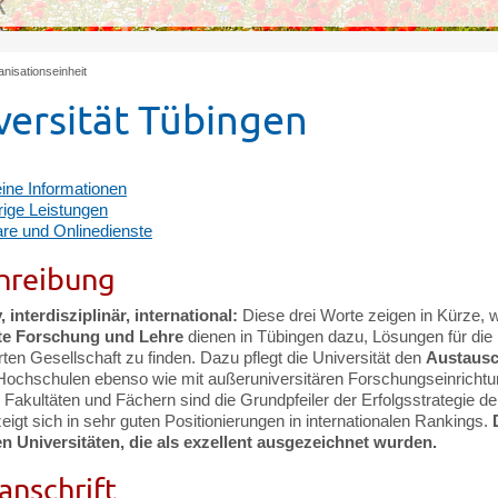
K
nisationseinheit
versität Tübingen
ine Informationen
ige Leistungen
re und Onlinedienste
hreibung
, interdisziplinär, international:
Diese drei Worte zeigen in Kürze, w
te Forschung und Lehre
dienen in Tübingen dazu, Lösungen für die 
erten Gesellschaft zu finden. Dazu pflegt die Universität den
Austausc
Hochschulen ebenso wie mit außeruniversitären Forschungseinricht
Fakultäten und Fächern sind die Grundpfeiler der Erfolgsstrategie de
zeigt sich in sehr guten Positionierungen in internationalen Rankings.
n Universitäten, die als exzellent ausgezeichnet wurden.
anschrift