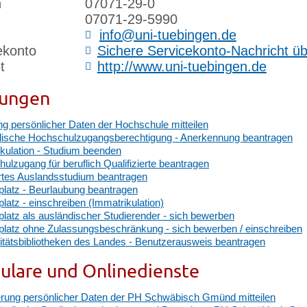
n
07071-29-0
07071-29-5990
info@uni-tuebingen.de
ekonto
Sichere Servicekonto-Nachricht ü
t
http://www.uni-tuebingen.de
tungen
g persönlicher Daten der Hochschule mitteilen
ische Hochschulzugangsberechtigung - Anerkennung beantragen
kulation - Studium beenden
ulzugang für beruflich Qualifizierte beantragen
ertes Auslandsstudium beantragen
platz - Beurlaubung beantragen
platz - einschreiben (Immatrikulation)
platz als ausländischer Studierender - sich bewerben
platz ohne Zulassungsbeschränkung - sich bewerben / einschreiben
itätsbibliotheken des Landes - Benutzerausweis beantragen
ulare und Onlinedienste
rung persönlicher Daten der PH Schwäbisch Gmünd mitteilen