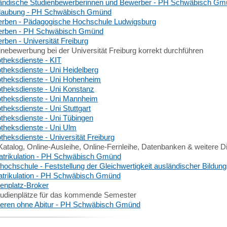
ändische Studienbewerberinnen und Bewerber - PH Schwäbisch Gm
laubung - PH Schwäbisch Gmünd
rben - Pädagogische Hochschule Ludwigsburg
rben - PH Schwäbisch Gmünd
rben - Universität Freiburg
inebewerbung bei der Universität Freiburg korrekt durchführen
otheksdienste - KIT
otheksdienste - Uni Heidelberg
iotheksdienste - Uni Hohenheim
iotheksdienste - Uni Konstanz
iotheksdienste - Uni Mannheim
otheksdienste - Uni Stuttgart
iotheksdienste - Uni Tübingen
iotheksdienste - Uni Ulm
otheksdienste - Universität Freiburg
Katalog, Online-Ausleihe, Online-Fernleihe, Datenbanken & weitere D
trikulation - PH Schwäbisch Gmünd
hochschule - Feststellung der Gleichwertigkeit ausländischer Bildu
trikulation - PH Schwäbisch Gmünd
ienplatz-Broker
tudienplätze für das kommende Semester
ieren ohne Abitur - PH Schwäbisch Gmünd