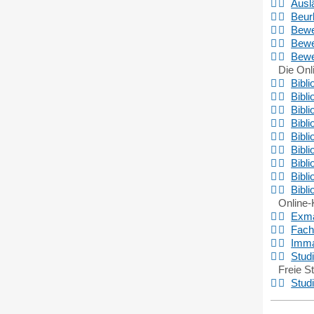
Ausl
Beur
Bewe
Bewe
Bewe
Die Onl
Bibli
Bibli
Bibl
Bibl
Bibl
Bibli
Bibl
Bibl
Bibli
Online-
Exma
Fach
Imma
Stud
Freie S
Stud