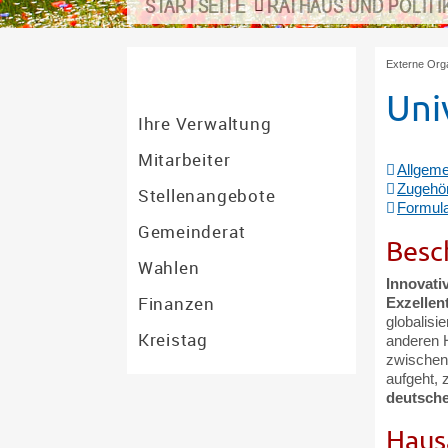
STARTSEITE
RATHAUS UND POLITI
Externe Orga
Uni
Ihre Verwaltung
Mitarbeiter
Allgeme
Zugehör
Stellenangebote
Formula
Gemeinderat
Besc
Wahlen
Innovativ
Finanzen
Exzellen
globalisi
Kreistag
anderen 
zwischen 
aufgeht, 
deutsche
Haus