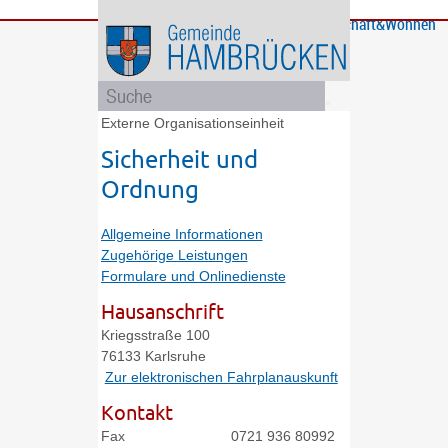
Bürgerservice
Gemeinde
Bildung
Rathaus
Freizeit
Wirtschaft&Wohnen
und
und
Soziales
Politik
Externe Organisationseinheit
Sicherheit und
Ordnung
Allgemeine Informationen
Zugehörige Leistungen
Formulare und Onlinedienste
Hausanschrift
Kriegsstraße 100
76133
Karlsruhe
Zur elektronischen Fahrplanauskunft
Kontakt
Fax
0721 936 80992