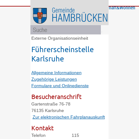
Bürgerservice
Gemeinde
Bildung
Rathaus
Freizeit
Wirtschaft&Wohnen
und
und
Soziales
Politik
Externe Organisationseinheit
Führerscheinstelle
Karlsruhe
Allgemeine Informationen
Zugehörige Leistungen
Formulare und Onlinedienste
Besucheranschrift
Gartenstraße 76-78
76135
Karlsruhe
Zur elektronischen Fahrplanauskunft
Kontakt
Telefon
115