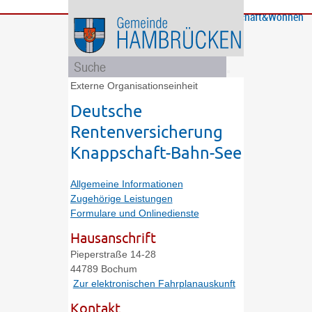
Bürgerservice
Gemeinde
Bildung
Rathaus
Freizeit
Wirtschaft&Wohnen
und
und
Soziales
Politik
Externe Organisationseinheit
Deutsche
Rentenversicherung
Knappschaft-Bahn-See
Allgemeine Informationen
Zugehörige Leistungen
Formulare und Onlinedienste
Hausanschrift
Pieperstraße 14-28
44789
Bochum
Zur elektronischen Fahrplanauskunft
Kontakt