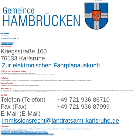
Seite drucken
|
Schließen
Startseite
/
Rathaus und Politik
Externe Organisationseinheit
Immissionsrecht
Allgemeine Informationen
Zugehörige Leistungen
Hausanschrift
Kriegsstraße 100
76133
Karlsruhe
Zur elektronischen Fahrplanauskunft
Öffentlicher Personennahverkehr
Das Dienstgebäude ist mit öffentlichen Verkehrsmitteln gut erreichbar.
Straßenbahnhaltestellen: "Ettlinger Tor" und "Konzerthaus", erreichbar mit den Straßenbahnlinien: S1/S11, S4, 2 und 5.
Parkplatz
Da beim Landratsamt Karlsruhe nur Parkmöglichkeiten für Kurzzeitparker zur Verfügung stehen (max. 2 Stunden) - bitte die Parkhäuser „Staatstheater“ und „Kongreßzentrum“ benutzen.
Barrierefreiheit
Stufenloser Zugang am Haupteingang. Aufzüge sind im Gebäude vorhanden.
Servicecenter
Die Dienststellen des Landratsamtes sind für den allgemeinen Publikumsverkehr geschlossen. Kundenanliegen können nur nach vorheriger Terminvereinbarung im jeweiligen Servicecenter bearbeitet werden. Zur schnelleren Terminvergabe wurden die Servicezeiten auf
Montag bis Donnerstag von 07.30 Uhr bis 17.00 Uhr sowie Freitag von 07.30 Uhr bis 13.00 Uhr erweitert.
Kontakt
Telefon (Telefon)
+49 721 936 86710
Fax (Fax)
+49 721 936 87999
E-Mail (E-Mail)
immissionsrecht@landratsamt-karlsruhe.de
Leistungen
Benachrichtigung über die Anwendung einer Ausnahmeregelung bei der Inbetriebnahme einer elektrischen Schaltanlage, die fluorierte Treibhausgase als Isolier- oder Schaltmedien nutzt
Betriebsbeauftragte für Immissionsschutz bestellen
Immissionsschutz - Betreiberwechsel einer Feuerungsanlage nach 44. BImSchV anzeigen
Immissionsschutz - Betrieb einer bestehenden Feuerungsanlage nach 44. BImSchV anzeigen
Immissionsschutz - Betriebseinstellung einer genehmigungsbedürftigen Anlage nach BImSchG anzeigen
Immissionsschutz - Emissionsrelevante Änderung einer Feuerungsanlage nach 44. BImSchV anzeigen