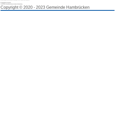
die jeweilige örtliche (Abfall-) Satzung in Ihrem Stadt- oder Landkreis
Freigabevermerk
11.06.2026 Umweltministerium Baden-Württemberg
Copyright © 2020 - 2023 Gemeinde Hambrücken