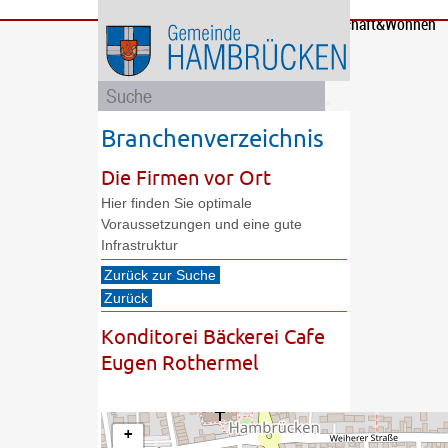
Bürgerservice
Gemeinde
Bildung
Rathaus
Freizeit
Wirtschaft&Wohnen
und
und
Soziales
Politik
Branchenverzeichnis
Die Firmen vor Ort
Hier finden Sie optimale
Voraussetzungen und eine gute
Infrastruktur
Zurück zur Suche
Zurück
Konditorei Bäckerei Cafe
Eugen Rothermel
+