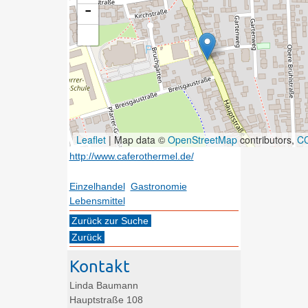
−
Leaflet
| Map data ©
OpenStreetMap
contributors,
CC
http://www.caferothermel.de/
Einzelhandel
,
Gastronomie
,
Lebensmittel
Zurück zur Suche
Zurück
Kontakt
Linda
Baumann
Hauptstraße 108