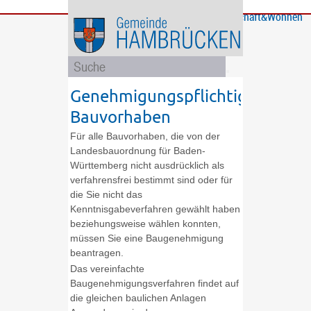
Bürgerservice
Gemeinde
Bildung
Rathaus
Freizeit
Wirtschaft&Wohnen
und
und
Soziales
Politik
Genehmigungspflichtige
Bauvorhaben
Für alle Bauvorhaben, die von der
Landesbauordnung für Baden-
Württemberg nicht ausdrücklich als
verfahrensfrei bestimmt sind oder für
die Sie nicht das
Kenntnisgabeverfahren gewählt haben
beziehungsweise wählen konnten,
müssen Sie eine Baugenehmigung
beantragen.
Das vereinfachte
Baugenehmigungsverfahren findet auf
die gleichen baulichen Anlagen